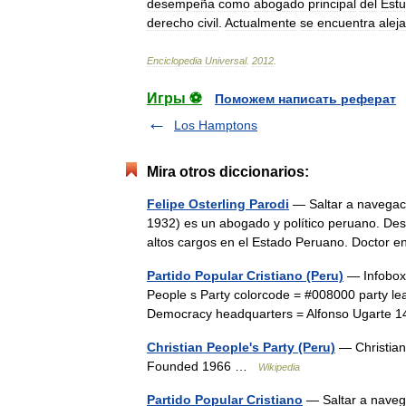
desempeña
como
abogado
principal
del
Estu
derecho
civil
.
Actualmente
se
encuentra
alej
Enciclopedia
Universal
.
2012
.
Игры ⚽
Поможем написать реферат
Los Hamptons
Mira otros diccionarios:
Felipe Osterling Parodi
— Saltar a navegaci
1932) es un abogado y político peruano. Dest
altos cargos en el Estado Peruano. Doctor
Partido Popular Cristiano (Peru)
— Infobox 
People s Party colorcode = #008000 party le
Democracy headquarters = Alfonso Ugarte
Christian People's Party (Peru)
— Christian
Founded 1966 …
Wikipedia
Partido Popular Cristiano
— Saltar a navega