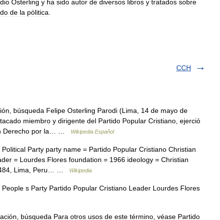
dio
Osterling
y
ha
sido
autor
de
diversos
libros
y
tratados
sobre
ado
de
la
pólitica
.
CCH
ón, búsqueda Felipe Osterling Parodi (Lima, 14 de mayo de
acado miembro y dirigente del Partido Popular Cristiano, ejerció
 en Derecho por la… …
Wikipedia Español
Political Party party name = Partido Popular Cristiano Christian
ader = Lourdes Flores foundation = 1966 ideology = Christian
 1484, Lima, Peru… …
Wikipedia
 People s Party Partido Popular Cristiano Leader Lourdes Flores
ción, búsqueda Para otros usos de este término, véase Partido