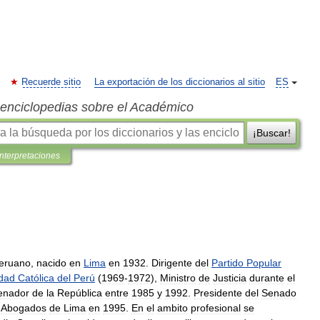
Recuerde sitio
La exportación de los diccionarios al sitio
ES
s enciclopedias sobre el Académico
¡Buscar!
interpretaciones
eruano
,
nacido
en
Lima
en
1932
.
Dirigente
del
Partido
Popular
idad
Católica
del
Perú
(
1969
-
1972
),
Ministro
de
Justicia
durante
el
enador
de
la
República
entre
1985
y
1992
.
Presidente
del
Senado
Abogados
de
Lima
en
1995
.
En
el
ambito
profesional
se