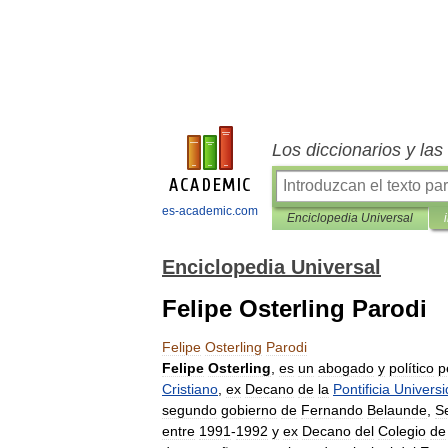
Los diccionarios y la
es-academic.com
Enciclopedia Universal
Enciclopedia Universal
Felipe Osterling Parodi
Felipe
Osterling
Parodi
Felipe
Osterling
,
es
un
abogado
y
político
p
Cristiano
,
ex
Decano
de
la
Pontificia
Univers
segundo
gobierno
de
Fernando
Belaunde
,
S
entre
1991
-
1992
y
ex
Decano
del
Colegio
de