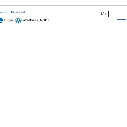
técnico
,
Publicidad
18+
Drupal,
WordPress, MODx.